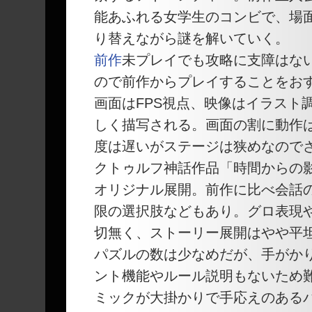
能あふれる女学生のコンビで、場
り替えながら謎を解いていく。
前作
未プレイでも攻略に支障はな
ので前作からプレイすることをお
画面はFPS視点、映像はイラスト
しく描写される。画面の割に動作
度は遅いがステージは狭めなので
クトゥルフ神話作品「時間からの
オリジナル展開。前作に比べ会話
限の選択肢などもあり。グロ表現
切無く、ストーリー展開はやや平
パズルの数は少なめだが、手がか
ント機能やルール説明もないため
ミックが大掛かりで手応えのある