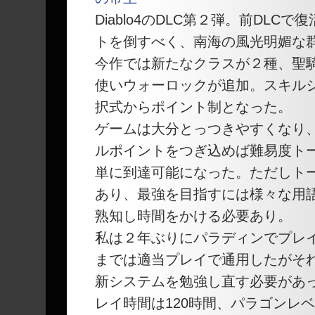
Diablo4のDLC第２弾。前DLC
トを倒すべく、南海の風光明媚な
今作では新たなクラスが２種、聖
使いウォーロックが追加。スキル
択式からポイント制となった。
ゲームは大分とっつきやすくなり
ルポイントをつぎ込めば難易度ト
単に到達可能になった。ただしトー
あり、最強を目指すには様々な用
熟知し時間をかける必要あり。
私は２年ぶりにパラディンでプレ
までは適当プレイで通用したがそ
新システムを勉強し直す必要があ
レイ時間は120時間、パラゴンレベ